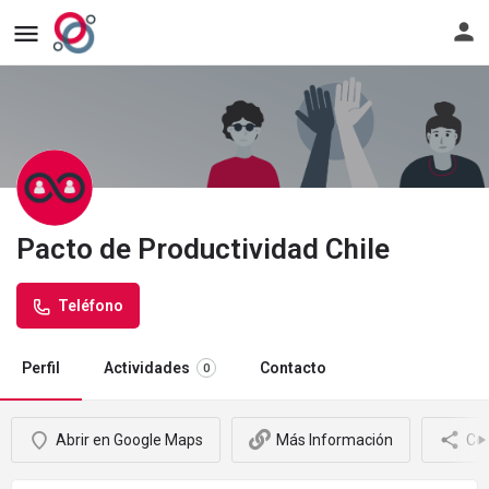
erra
Ir
al
énu
Despliega
formu
ra
el
de
spositivos
ménu
ingre
viles
para
a
dispositivos
la
móviles
plata
Pacto de Productividad Chile
Teléfono
Perfil
Actividades
Contacto
0
Abrir en Google Maps
Más Información
Co