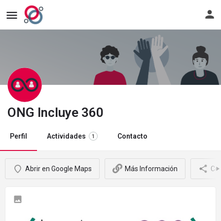
erra
Ir
al
énu
Despliega
formu
ra
el
de
spositivos
ménu
ingre
viles
para
a
dispositivos
la
móviles
plata
ONG Incluye 360
Perfil
Actividades
Contacto
1
Abrir en Google Maps
Más Información
Co