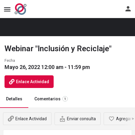
erra
Ir
al
énu
Despliega
formu
ra
el
de
spositivos
ménu
ingre
viles
para
a
dispositivos
Webinar "Inclusión y Reciclaje"
la
móviles
plata
Fecha
Mayo 26, 2022 12:00 am - 11:59 pm
Enlace Actividad
Detalles
Comentarios
1
Enlace Actividad
Enviar consulta
Agregar a